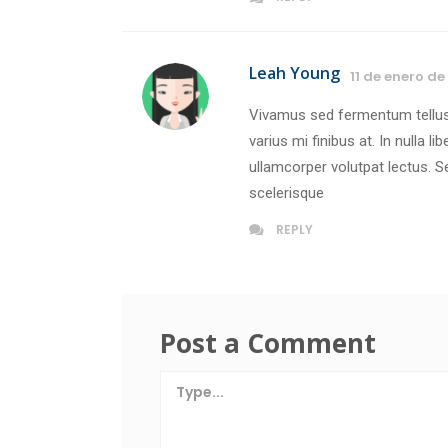
Leah Young
11 de enero de
Vivamus sed fermentum tellus.
varius mi finibus at. In nulla l
ullamcorper volutpat lectus. S
scelerisque
REPLY
Post a Comment