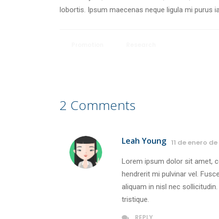
lobortis. Ipsum maecenas neque ligula mi purus iacu
Promotion
Research
2 Comments
Leah Young
11 de enero de
Lorem ipsum dolor sit amet, co
hendrerit mi pulvinar vel. Fusce
aliquam in nisl nec sollicitudi
tristique.
REPLY