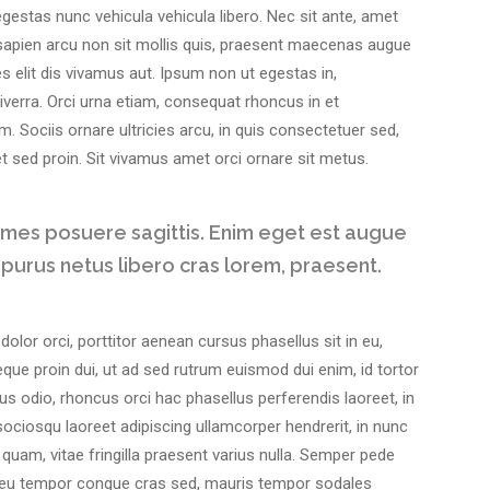
disminuir
egestas nunc vehicula vehicula libero. Nec sit ante, amet
el
apien arcu non sit mollis quis, praesent maecenas augue
volumen.
ies elit dis vivamus aut. Ipsum non ut egestas in,
verra. Orci urna etiam, consequat rhoncus in et
m. Sociis ornare ultricies arcu, in quis consectetuer sed,
ed proin. Sit vivamus amet orci ornare sit metus.
ames posuere sagittis. Enim eget est augue
 purus netus libero cras lorem, praesent.
olor orci, porttitor aenean cursus phasellus sit in eu,
 neque proin dui, ut ad sed rutrum euismod dui enim, id tortor
us odio, rhoncus orci hac phasellus perferendis laoreet, in
sociosqu laoreet adipiscing ullamcorper hendrerit, in nunc
quam, vitae fringilla praesent varius nulla. Semper pede
an eu tempor congue cras sed, mauris tempor sodales