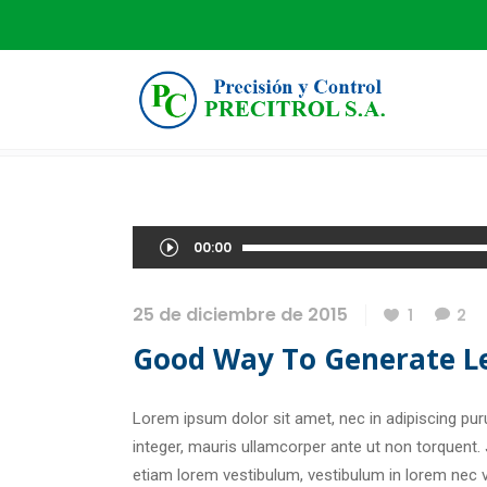
GOOD WAY TO GENERATE LEADS
Reproductor
00:00
de
audio
25 de diciembre de 2015
1
2
Good Way To Generate L
Lorem ipsum dolor sit amet, nec in adipiscing puru
integer, mauris ullamcorper ante ut non torquent.
etiam lorem vestibulum, vestibulum in lorem nec ve