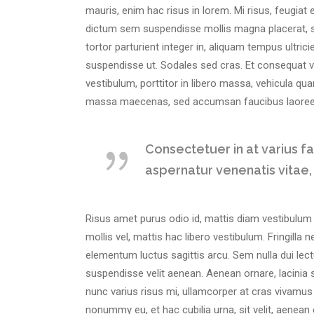
mauris, enim hac risus in lorem. Mi risus, feugiat 
dictum sem suspendisse mollis magna placerat, s
tortor parturient integer in, aliquam tempus ultric
suspendisse ut. Sodales sed cras. Et consequat vi
vestibulum, porttitor in libero massa, vehicula qua
massa maecenas, sed accumsan faucibus laoreet s
Consectetuer in at varius f
aspernatur venenatis vitae,
Risus amet purus odio id, mattis diam vestibulum d
mollis vel, mattis hac libero vestibulum. Fringilla
elementum luctus sagittis arcu. Sem nulla dui lect
suspendisse velit aenean. Aenean ornare, lacinia 
nunc varius risus mi, ullamcorper at cras vivamus 
nonummy eu, et hac cubilia urna, sit velit, aene