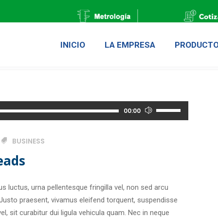
INICIO
LA EMPRESA
PRODUCT
Precitrol 
Utiliza
00:00
las
teclas
BUSINESS
de
eads
flecha
arriba/abajo
para
s luctus, urna pellentesque fringilla vel, non sed arcu
aumentar
 Justo praesent, vivamus eleifend torquent, suspendisse
o
l, sit curabitur dui ligula vehicula quam. Nec in neque